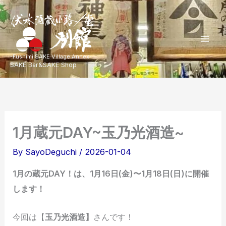
内
容
を
Mai
ス
-Fushimi SAKE Village Annex-
SAKE Bar&SAKE Shop
キ
Men
ッ
プ
1月蔵元DAY~玉乃光酒造~
By
SayoDeguchi
/
2026-01-04
1月の蔵元DAY！は、1月16日(金)〜1月18日(日)に開催
します！
今回は【
玉乃光酒造】
さんです！