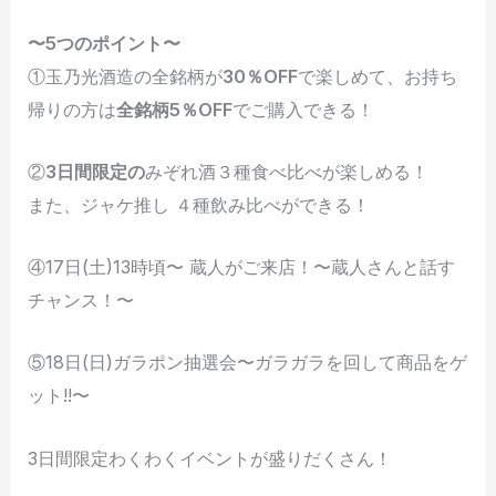
〜5つのポイント〜
①玉乃光酒造の全銘柄が
30％OFF
で楽しめて、お持ち
帰りの方は
全銘柄5％OFF
でご購入できる！
②
3日間限定の
みぞれ酒３種食べ比べが楽しめる！
また、ジャケ推し ４種飲み比べができる！
④17日(土)13時頃〜 蔵人がご来店！〜蔵人さんと話す
チャンス！〜
⑤18日(日)ガラポン抽選会〜ガラガラを回して商品をゲ
ット!!〜
3日間限定わくわくイベントが盛りだくさん！