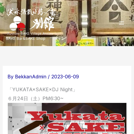
内
容
を
Mai
ス
-Fushimi SAKE Village Annex-
SAKE Bar&SAKE Shop
キ
Men
ッ
プ
By
BekkanAdmin
/
2023-06-09
「YUKATA×SAKE×DJ Night」
６月24日（土）PM6:30~